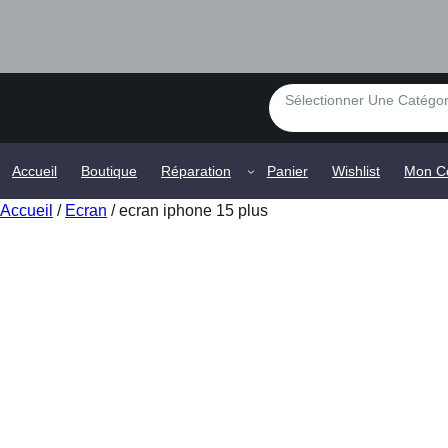
S
é
l
e
Accueil
Boutique
Réparation
Panier
Wishlist
Mon C
c
Accueil
/
Ecran
/ ecran iphone 15 plus
t
i
o
n
n
e
r
u
n
e