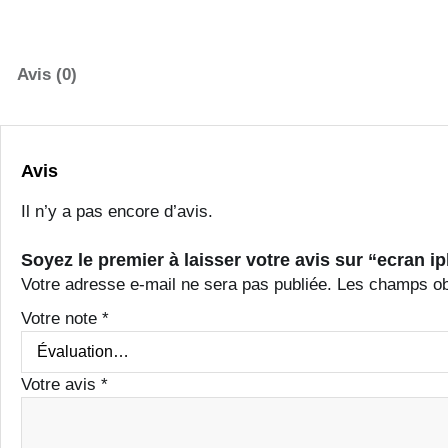
c
a
t
Avis (0)
é
g
o
r
Avis
i
e
Il n’y a pas encore d’avis.
Soyez le premier à laisser votre avis sur “ecran i
Votre adresse e-mail ne sera pas publiée.
Les champs obl
Votre note
*
Votre avis
*