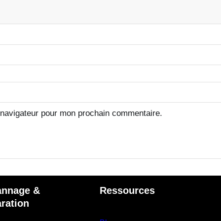
1
5
p
l
u
s
 navigateur pour mon prochain commentaire.
annage &
Ressources
ration