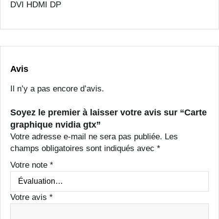
DVI HDMI DP
h
i
q
u
e
n
Avis
v
Il n’y a pas encore d’avis.
i
d
Soyez le premier à laisser votre avis sur “Carte
i
graphique nvidia gtx”
a
Votre adresse e-mail ne sera pas publiée.
Les
g
champs obligatoires sont indiqués avec
*
t
x
Votre note
*
Votre avis
*