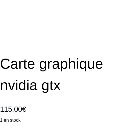
e
r
u
n
e
c
a
t
Carte graphique
é
g
o
nvidia gtx
r
i
e
115.00
€
1 en stock