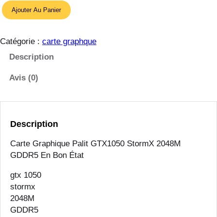
q
Ajouter Au Panier
u
a
n
Catégorie :
carte graphque
t
Description
i
t
Avis (0)
é
d
e
C
Description
a
Carte Graphique Palit GTX1050 StormX 2048M
r
GDDR5 En Bon État
t
e
gtx 1050
g
stormx
r
2048M
a
GDDR5
p